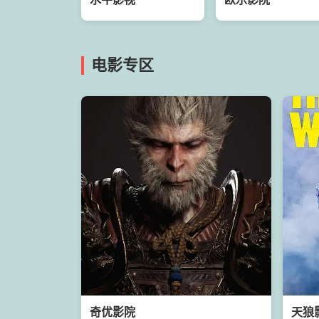
电影专区
奇优影院
天狼